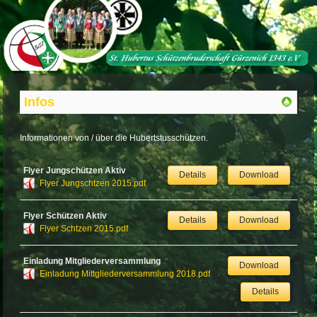
Infos
Informationen von / über die Hubertstusschützen.
Flyer Jungschützen Aktiv
Details
Download
Flyer Jungschtzen 2015.pdf
Flyer Schützen Aktiv
Details
Download
Flyer Schtzen 2015.pdf
Einladung Mitgliederversammlung
Download
Einladung Mittgliederversammlung 2018.pdf
Details