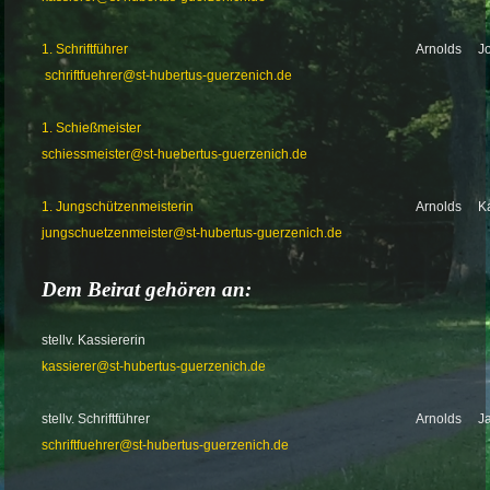
1. Schriftführer
Arnolds
J
schriftfuehrer@st-hubertus-guerzenich.de
1. Schießmeister
schiessmeister@st-huebertus-guerzenich.de
1. Jungschützenmeisterin
Arnolds
K
jungschuetzenmeister@st-hubertus-guerzenich.de
Dem Beirat gehören an:
stellv. Kassiererin
kassierer@st-hubertus-guerzenich.de
stellv. Schriftführer
Arnolds
J
schriftfuehrer@st-hubertus-guerzenich.de