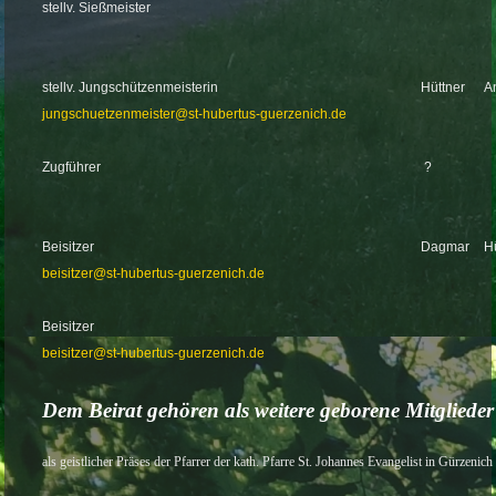
stellv. Sießmeister
stellv. Jungschützenmeisterin
Hüttner
A
jungschuetzenmeister@st-hubertus-guerzenich.de
Zugführer
?
Beisitzer
Dagmar
H
beisitzer@st-hubertus-guerzenich.de
Beisitzer
beisitzer@st-hubertus-guerzenich.de
Dem Beirat gehören als weitere geborene Mitglieder
als geistlicher Präses der Pfarrer der kath. Pfarre St. Johannes Evangelist in Gürzenich