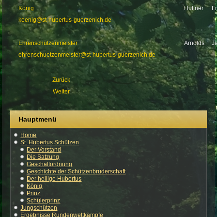
König
Hüttner
F
koenig@st-hubertus-guerzenich.de
Ehrenschützenmeister
Arnolds
J
ehrenschuetzenmeister@st-hubertus-guerzenich.de
Zurück
Weiter
Hauptmenü
Home
St. Hubertus Schützen
Der Vorstand
Die Satzung
Geschäftordnung
Geschichte der Schützenbruderschaft
Der heilige Hubertus
König
Prinz
Schülerprinz
Jungschützen
Ergebnisse Rundenwettkämpfe