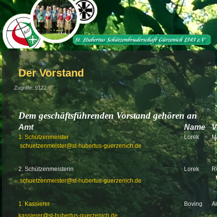
Der Vorstand
Zugriffe: 9122
Dem geschäftsführenden Vorstand gehören an
Amt
Name
V
1. Schützenmeister
Lorek
M
schuetzenmeister@st-hubertus-guerzenich.de
2. Schützenmeisterin
Lorek
R
schuetzenmeister@st-hubertus-guerzenich.de
1. Kassierer
Boving
A
kassierer@st-hubertus-guerzenich.de