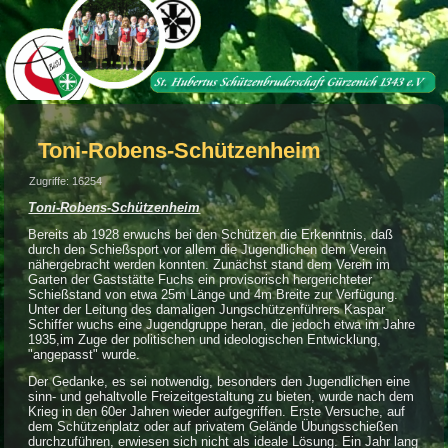
Toni-Robens-Schützenheim
Zugriffe: 16254
Toni-Robens-Schützenheim
Bereits ab 1928 erwuchs bei den Schützen die Erkenntnis, daß
durch den Schießsport vor allem die Jugendlichen dem Verein
nähergebracht werden konnten. Zunächst stand dem Verein im
Garten der Gaststätte Fuchs ein provisorisch hergerichteter
Schießstand von etwa 25m Länge und 4m Breite zur Verfügung.
Unter der Leitung des damaligen Jungschützenführers Kaspar
Schiffer wuchs eine Jugendgruppe heran, die jedoch etwa im Jahre
1935,im Zuge der politischen und ideologischen Entwicklung,
"angepasst" wurde.
Der Gedanke, es sei notwendig, besonders den Jugendlichen eine
sinn- und gehaltvolle Freizeitgestaltung zu bieten, wurde nach dem
Krieg in den 60er Jahren wieder aufgegriffen. Erste Versuche, auf
dem Schützenplatz oder auf privatem Gelände Übungsschießen
durchzuführen, erwiesen sich nicht als ideale Lösung. Ein Jahr lang