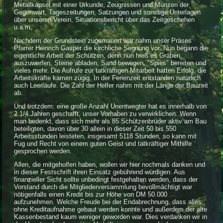
Metallkapsel mit einer Urkunde, Zeugnissen und Münzen der
Gegenwart, Tageszeitungen, Satzungen und sonstige Unterlagen
über unseren Verein, Situationsbericht über das Zeitgeschehen
u.a.m.
Nachdem der Grundstein zugemauert war nahm unser Präses
Pfarrer Heinrich Gasper die kirchliche Segnung vor. Nun begann die
eigentliche Arbeit der Schützen, denn nun hieß es Gräben
auszuwerfen, Steine abladen, Sand bewegen, "Spies" bereiten und
vieles mehr. Die Aufrufe zur tatkräftigen Mitarbeit hatten Erfolg, die
Arbeitskräfte kamen zügig. In der Ferienzeit entstanden natürlich
auch Leerläufe. Die Zahl der Helfer nahm mit der Länge der Bauzeit
ab.
Und trotzdem: eine große Anzahl Unentwegter hat es innerhalb von
2 1/4 Jahren geschafft, unser Vorhaben zu verwirklichen. Wenn
man bedenkt, dass sich mehr als 85 Schützenbrüder aktiv am Bau
beteiligten, davon über 30 allein in dieser Zeit 50 bis 550
Arbeitsstunden leisteten, insgesamt 5118 Stunden, so kann mit
Fug und Recht von einem guten Geist und tatkräftiger Mithilfe
gesprochen werden.
Allen, die mitgeholfen haben, wollen wir hier nochmals danken und
in dieser Festschrift ihren Einsatz gebührend würdigen. Aus
finanzieller Sicht sollte unbedingt festgehalten werden, dass der
Vorstand durch die Mitgliederversammlung bevollmächtigt war
nötigenfalls einen Kredit bis zur Höhe von DM 50.000
aufzunehmen. Welche Freude bei der Endabrechnung, dass alles
ohne Kreditaufnahme gebaut werden konnte und außerdem der alte
Kassenbestand kaum weniger geworden war. Dies verdanken wir in