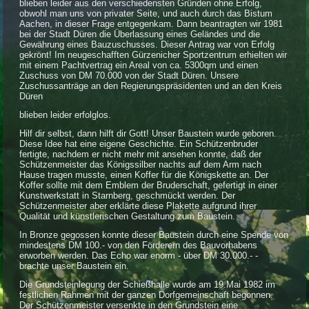
blieben leider aus den verschiedensten Gründen ohne Erfolg,
obwohl man uns von privater Seite, und auch durch das Bistum
Aachen, in dieser Frage entgegenkam. Dann beantragten wir 1981
bei der Stadt Düren die Überlassung eines Geländes und die
Gewährung eines Bauzuschusses. Dieser Antrag war von Erfolg
gekrönt! Im neugeschafften Gürzenicher Sportzentrum erhielten wir
mit einem Pachtvertrag ein Areal von ca. 5300qm und einen
Zuschuss von DM 70.000 von der Stadt Düren. Unsere
Zuschussanträge an den Regierungspräsidenten und an den Kreis
Düren
blieben leider erfolglos.
Hilf dir selbst, dann hilft dir Gott! Unser Baustein wurde geboren.
Diese Idee hat eine eigene Geschichte. Ein Schützenbruder
fertigte, nachdem er nicht mehr mit ansehen konnte, daß der
Schützenmeister das Königssilber nachts auf dem Arm nach
Hause tragen musste, einen Koffer für die Königskette an. Der
Koffer sollte mit dem Emblem der Bruderschaft, gefertigt in einer
Kunstwerkstatt in Starnberg, geschmückt werden. Der
Schützenmeister aber erklärte diese Plakette aufgrund ihrer
Qualität und künstlerischen Gestaltung zum Baustein.
In Bronze gegossen konnte dieser Baustein durch eine Spende von
mindestens DM 100.- von den Förderern des Bauvorhabens
erworben werden. Das Echo war enorm - über DM 30.000.- -
brachte unser Baustein ein.
Die Grundsteinlegung der Schießhalle wurde am 19.Mai 1982 im
festlichen Rahmen mit der ganzen Dorfgemeinschaft begonnen.
Der Schützenmeister versenkte in den Grundstein eine