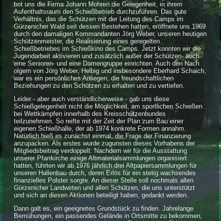
bot uns die Firma Johann Mohren die Gelegenheit, in ihrem
Aufenthaltsraum den Schießbetrieb durchzuführen. Das gute
Verhältnis, das die Schützen mit der Leitung des Camps im
Gürzenicher Wald seit dessen Bestehen hatten, eröffnete uns 1969
durch den damaligen Kommandanten Jörg Weber, unseren heutigen
Schützenmeister, die Realisierung eines geregelten
Schießbetriebes im Schießkino des Camps. Jetzt konnten wir die
Jugendarbeit aktivieren und zusätzlich außer der Schützen- auch
eine Senioren- und eine Damengruppe einrichten. Auch den Nach
olgern von Jörg Weber, Helbig und insbesondere Eberhard Schaich,
war es ein persönliches Anliegen, die freundschaftlichen
Beziehungen zu den Schützen zu erhalten und zu vertiefen.
Leider - aber auch verständlicherweise - gab uns diese
Schießgelegenheit nicht die Möglichkeit, am sportlichen Schießen
bei Wettkämpfen innerhalb des Kreisschützenbundes
teilzunehmen. So reifte mit der Zeit der Plan zum Bau einer
eigenen Schießhalle, der ab 1974 konkrete Formen annahm.
Natürlich hieß es zunächst einmal, die Frage der Finanzierung
anzupacken. Als erstes wurde zugunsten dieses Vorhabens der
Mitgliedsbeitrag verdoppelt. Nachdem wir für die Ausstattung
unserer Pfarrkirche einige Altmaterialsammlungen organisiert
hatten, führten wir ab 1976 jährlich drei Altpapiersammlungen für
unseren Hallenbau durch, deren Erlös für ein stetig wachsendes
finanzielles Polster sorgte. An dieser Stelle soll nochmals allen
Gürzenicher Landwirten und allen Schützen, die uns unterstützt
und sich an diesen Aktionen beteiligt haben, gedankt werden.
Dann galt es, ein geeignetes Grundstück zu finden. Jahrelange
Bemühungen, ein passendes Gelände in Ortsmitte zu bekommen,