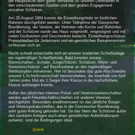
der Hauptsache dem guten Verhältnis zu unseren Lieferanten in
den verschiedensten Sparten und dem großen Engagement
einzelner Schützen.
Am 25.August 1984 konnte die Einweihungsfeier im festlichen
Rahmen durchgeführt werden. Unter Teilnahme der Gürzenicher
Bevölkerung, der Vereine, der Vertreter von Kirche und Behörden
und der Schützen wurde das Haus vorgestellt, eingesegnet und mit
vielen Grußworten und Geschenken bedacht. Einweihungsschüsse,
Preisschießen für Jedermann und ein gemütliches Beisammensein
schlossen sich an.
Recht schnell entwickelte sich an unserer modernen Schießanlage
ein regelmäßiger Schießbetrieb. Bald konnten unsere
Mannschaften - Schüler, Jungschützen, Schützen, Alters- und
Seniorenschützen - auf Bezirksebene an den regelmäßigen
Wettkämpfen teilnehmen. Hier ist besonders das gute Abschneiden
unserer 1.Schießmannschaft hervorzuheben, die innerhalb von fünf
Jahren jedes Mal als 1.Sieger ihrer Klasse in die nächsthöhere
Klasse aufsteigen konnte.
Außer den jährlichen internen Pokal- und Vereinsmeisterschaften
werden auch Freundschaftsschießen mit anderen Vereinen
durchgeführt. Besonders erwähnenswert ist das jährliche Bürger-
und Vereinspokalschießen, das in der Gürzenicher Bevölkerung
sehr guten Anklang gefunden hat. Da das Heim der Schützen außer
den sanitären Anlagen auch einen gemütlichen Aufenthaltsraum
aufweist, sind die Bedingungen ideal.
Zurück