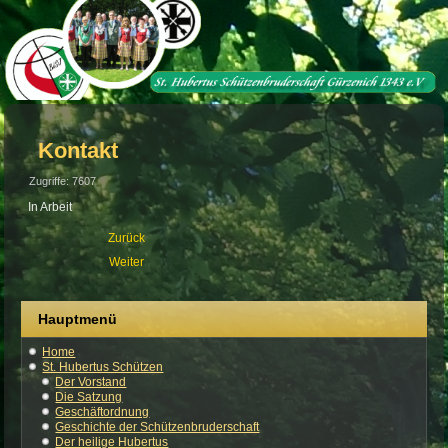
Kontakt
Zugriffe: 7607
In Arbeit
Zurück
Weiter
Hauptmenü
Home
St. Hubertus Schützen
Der Vorstand
Die Satzung
Geschäftordnung
Geschichte der Schützenbruderschaft
Der heilige Hubertus