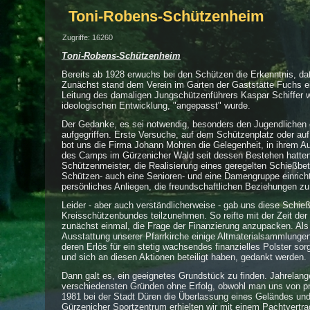
Toni-Robens-Schützenheim
Zugriffe: 16260
Toni-Robens-Schützenheim
Bereits ab 1928 erwuchs bei den Schützen die Erkenntnis, da
Zunächst stand dem Verein im Garten der Gaststätte Fuchs ei
Leitung des damaligen Jungschützenführers Kaspar Schiffer w
ideologischen Entwicklung, "angepasst" wurde.
Der Gedanke, es sei notwendig, besonders den Jugendlichen ei
aufgegriffen. Erste Versuche, auf dem Schützenplatz oder au
bot uns die Firma Johann Mohren die Gelegenheit, in ihrem Au
des Camps im Gürzenicher Wald seit dessen Bestehen hatten
Schützenmeister, die Realisierung eines geregelten Schießbet
Schützen- auch eine Senioren- und eine Damengruppe einrich
persönliches Anliegen, die freundschaftlichen Beziehungen zu
Leider - aber auch verständlicherweise - gab uns diese Schie
Kreisschützenbundes teilzunehmen. So reifte mit der Zeit de
zunächst einmal, die Frage der Finanzierung anzupacken. Als
Ausstattung unserer Pfarrkirche einige Altmaterialsammlungen 
deren Erlös für ein stetig wachsendes finanzielles Polster sor
und sich an diesen Aktionen beteiligt haben, gedankt werden.
Dann galt es, ein geeignetes Grundstück zu finden. Jahrela
verschiedensten Gründen ohne Erfolg, obwohl man uns von pr
1981 bei der Stadt Düren die Überlassung eines Geländes un
Gürzenicher Sportzentrum erhielten wir mit einem Pachtvert