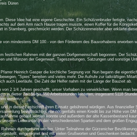
reis Düren
oren. Diese Idee hat eine eigene Geschichte. Ein Schützenbruder fertigte, nac
chts auf dem Arm nach Hause tragen musste, einen Koffer für die Königskette
tt in Starnberg, geschmückt werden. Der Schützenmeister aber erklärte diese 
de von mindestens DM 100.- von den Förderern des Bauvorhabens erworben 
im festlichen Rahmen mit der ganzen Dorfgemeinschaft begonnen. Der Schüt
ssen und Münzen der Gegenwart, Tageszeitungen, Satzungen und sonstige Unt
rrer Heinrich Gasper die kirchliche Segnung vor. Nun begann die eigentlich
egen, "Spies" bereiten und vieles mehr. Die Aufrufe zur tatkräftigen Mitarbe
lich auch Leerläufe. Die Zahl der Helfer nahm mit der Länge der Bauzeit ab.
b von 2 1/4 Jahren geschafft, unser Vorhaben zu verwirklichen. Wenn man be
ein in dieser Zeit 50 bis 550 Arbeitsstunden leisteten, insgesamt 5118 Stund
chen werden.
und in dieser Festschrift ihren Einsatz gebührend würdigen. Aus finanzieller S
versammlung bevollmächtigt war nötigenfalls einen Kredit bis zur Höhe von 
itaufnahme gebaut werden konnte und außerdem der alte Kassenbestand kau
zu unseren Lieferanten in den verschiedensten Sparten und dem großen Enga
 Rahmen durchgeführt werden. Unter Teilnahme der Gürzenicher Bevölkerung, 
orgestellt, eingesegnet und mit vielen Grußworten und Geschenken bedacht