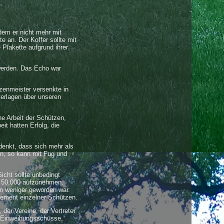
hdem er nicht mehr mit
 an. Der Koffer sollte mit
Plakette aufgrund ihrer
werden. Das Echo war
zenmeister versenkte in
erlagen über unseren
e Arbeit der Schützen,
it hatten Erfolg, die
denkt, dass sich mehr als
en, so kann mit Fug und
icht sollte unbedingt
DM 50.000 aufzunehmen.
m weniger geworden war.
gement einzelner Schützen.
der Vereine, der Vertreter
. Einweihungsschüsse,