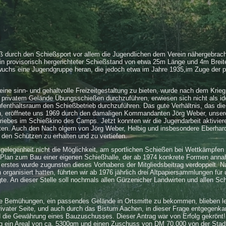
ß durch den Schießsport vor allem die Jugendlichen dem Verein nähergebrac
n provisorisch hergerichteter Schießstand von etwa 25m Länge und 4m Breite
uchs eine Jugendgruppe heran, die jedoch etwa im Jahre 1935,im Zuge der p
ne sinn- und gehaltvolle Freizeitgestaltung zu bieten, wurde nach dem Krieg
f privatem Gelände Übungsschießen durchzuführen, erwiesen sich nicht als id
fenthaltsraum den Schießbetrieb durchzuführen. Das gute Verhältnis, das die
, eröffnete uns 1969 durch den damaligen Kommandanten Jörg Weber, unser
riebes im Schießkino des Camps. Jetzt konnten wir die Jugendarbeit aktivier
ten. Auch den Nach olgern von Jörg Weber, Helbig und insbesondere Eberhard
 den Schützen zu erhalten und zu vertiefen.
ßgelegenheit nicht die Möglichkeit, am sportlichen Schießen bei Wettkämpfen 
r Plan zum Bau einer eigenen Schießhalle, der ab 1974 konkrete Formen anna
 erstes wurde zugunsten dieses Vorhabens der Mitgliedsbeitrag verdoppelt. N
organisiert hatten, führten wir ab 1976 jährlich drei Altpapiersammlungen für
gte. An dieser Stelle soll nochmals allen Gürzenicher Landwirten und allen Sc
nge Bemühungen, ein passendes Gelände in Ortsmitte zu bekommen, blieben le
ivater Seite, und auch durch das Bistum Aachen, in dieser Frage entgegenka
d die Gewährung eines Bauzuschusses. Dieser Antrag war von Erfolg gekrönt
rag ein Areal von ca. 5300qm und einen Zuschuss von DM 70.000 von der Stad