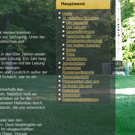
Hauptmenü
Home
St. Hubertus Schützen
Der Vorstand
Die Satzung
Geschäftordnung
ht werden konnten.
Geschichte der
 zur Verfügung. Unter der
Schützenbruderschaft
olitischen und
Der heilige Hubertus
König
 in den 60er Jahren wieder
Prinz
eale Lösung. Ein Jahr lang
Schülerprinz
 Schützen mit der Leitung
Jungschützen
en heutigen
Ergebnisse
en und zusätzlich außer der
Rundenwettkämpfe
 Schaich, war es ein
Terminübersicht
Presseartikel über uns
So finden Sie uns!
innerhalb des
Download
hm. Natürlich hieß es
Impressum
achdem wir für die
Datenschutzerklärung
 unseren Hallenbau durch,
hützen, die uns unterstützt
ider aus den
m. Dann beantragten wir
! Im neugeschafften
t Düren. Unsere