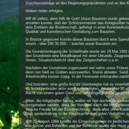
Zuschussanträge an den Regierungspräsidenten und an den K
blieben leider erfolglos.
Hilf dir selbst, dann hilft dir Gott! Unser Baustein wurde geb
ansehen konnte, daß der Schützenmeister das Königssilber na
dem Emblem der Bruderschaft, gefertigt in einer Kunstwerksta
Qualität und künstlerischen Gestaltung zum Baustein.
In Bronze gegossen konnte dieser Baustein durch eine Spen
enorm - über DM 30.000.- - brachte unser Baustein ein.
Die Grundsteinlegung der Schießhalle wurde am 19.Mai 1982 
den Grundstein eine Metallkapsel mit einer Urkunde, Zeugni
Verein, Situationsbericht über das Zeitgeschehen u.a.m.
Nachdem der Grundstein zugemauert war nahm unser Präses Pfa
denn nun hieß es Gräben auszuwerfen, Steine abladen, Sand bew
Arbeitskräfte kamen zügig. In der Ferienzeit entstanden natür
Und trotzdem: eine große Anzahl Unentwegter hat es innerhal
85 Schützenbrüder aktiv am Bau beteiligten, davon über 30 all
Recht von einem guten Geist und tatkräftiger Mithilfe gespro
Allen, die mitgeholfen haben, wollen wir hier nochmals danken 
festgehalten werden, dass der Vorstand durch die Mitglieder
Welche Freude bei der Endabrechnung, dass alles ohne Kred
Dies verdanken wir in der Hauptsache dem guten Verhältnis 
Am 25.August 1984 konnte die Einweihungsfeier im festlichen
von Kirche und Behörden und der Schützen wurde das Haus v